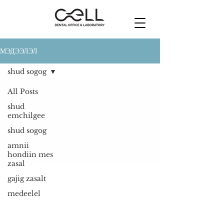
МЭДЭЭЛЭЛ
shud sogog
All Posts
shud
emchilgee
shud sogog
amnii
hondiin mes
zasal
gajig zasalt
medeelel