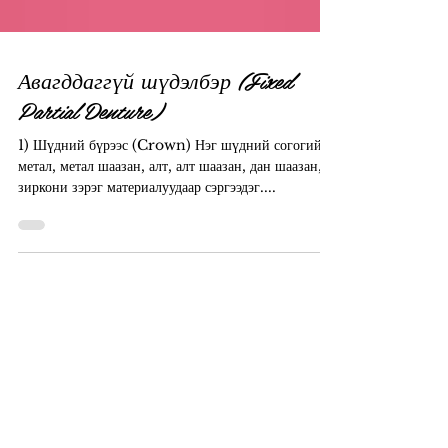
Авагддаггүй шүдэлбэр (Fixed
Partial Denture)
1) Шүдний бүрээс (Crown) Нэг шүдний согогийг
метал, метал шаазан, алт, алт шаазан, дан шаазан,
зиркони зэрэг материалуудаар сэргээдэг....