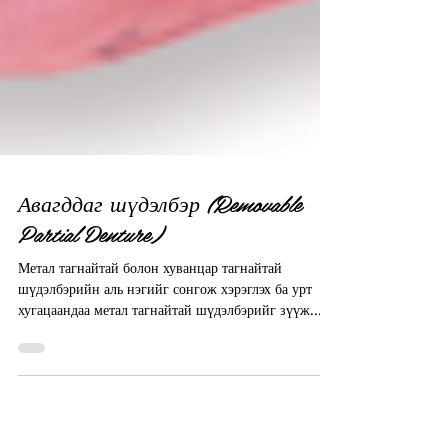
Авагддаг шүдэлбэр (Removable
Partial Denture)
Метал тагнайтай болон хуванцар тагнайтай
шүдэлбэрийн аль нэгийг сонгож хэрэглэх ба урт
хугацаандаа метал тагнайтай шүдэлбэрийг зүүж...