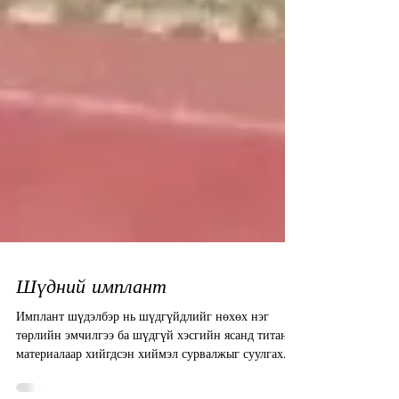
Шүдний имплант
Имплант шүдэлбэр нь шүдгүйдлийг нөхөх нэг
төрлийн эмчилгээ ба шүдгүй хэсгийн ясанд титан
материалаар хийгдсэн хиймэл сурвалжыг суулгах...