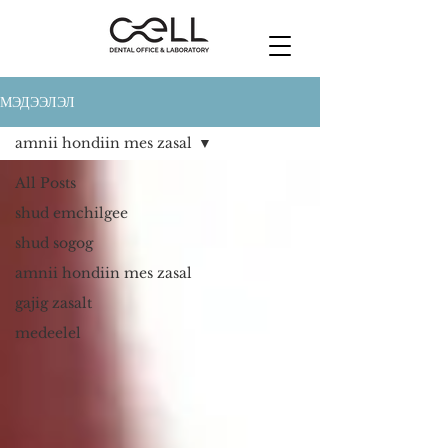
МЭДЭЭЛЭЛ
amnii hondiin mes zasal
All Posts
shud emchilgee
shud sogog
amnii hondiin mes zasal
gajig zasalt
medeelel