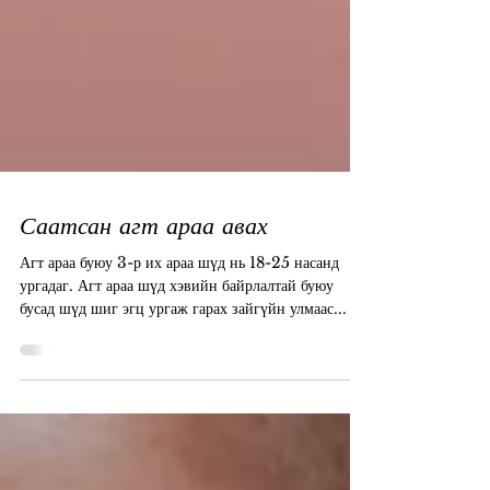
Саатсан агт араа авах
Агт араа буюу 3-р их араа шүд нь 18-25 насанд
ургадаг. Агт араа шүд хэвийн байрлалтай буюу
бусад шүд шиг эгц ургаж гарах зайгүйн улмаас...