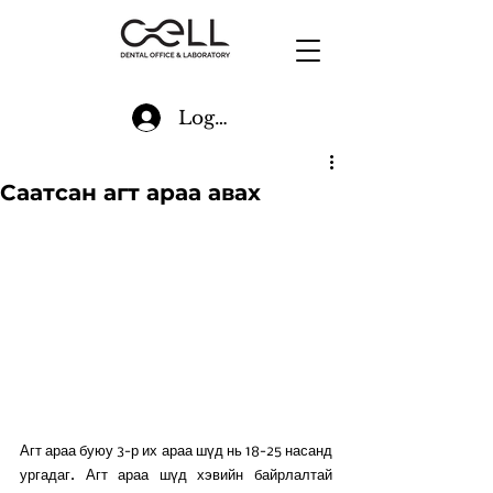
Log In
Саатсан агт араа авах
Агт араа буюу 3-р их араа шүд нь 18-25 насанд 
ургадаг. Агт араа шүд хэвийн байрлалтай 