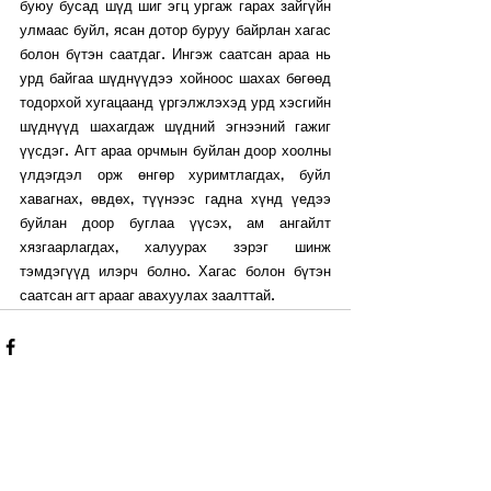
буюу бусад шүд шиг эгц ургаж гарах зайгүйн 
улмаас буйл, ясан дотор буруу байрлан хагас 
болон бүтэн саатдаг. Ингэж саатсан араа нь 
урд байгаа шүднүүдээ хойноос шахах бөгөөд 
тодорхой хугацаанд үргэлжлэхэд урд хэсгийн 
шүднүүд шахагдаж шүдний эгнээний гажиг 
үүсдэг. Агт араа орчмын буйлан доор хоолны 
үлдэгдэл орж өнгөр хуримтлагдах, буйл 
хавагнах, өвдөх, түүнээс гадна хүнд үедээ 
буйлан доор буглаа үүсэх, ам ангайлт 
хязгаарлагдах, халуурах зэрэг шинж 
тэмдэгүүд илэрч болно. Хагас болон бүтэн 
саатсан агт арааг авахуулах заалттай.